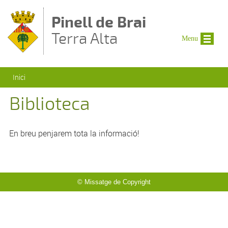
Vés al contingut
Pinell de Brai
Terra Alta
Menu
Esteu aquí
Inici
Biblioteca
En breu penjarem tota la informació!
© Missatge de Copyright