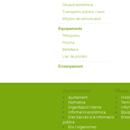
Situació econòmica
Transports públics i taxis
Mitjans de comunicació
Equipaments
Polisportiu
Piscina
Biblioteca
Llar de jubilats
Ensenyament
Ajuntament
Munic
Ajuntament
Histò
Normativa
Term
Organització Interna
Infor
Informació econòmica
Equi
Dret d'accés a la informació
Ense
pública
Ens i organismes