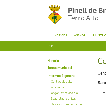
Vés al contingut
Pinell de Br
Terra Alta
NOTÍCIES
AGENDA
AJUNTAM
Esteu aquí
Inici
Ce
Història
Terme municipal
Cent
Informació general
Centres de culte
Sant
Artesania
Organismes oficials
Seguretat i sanitat
Serveis subministrament