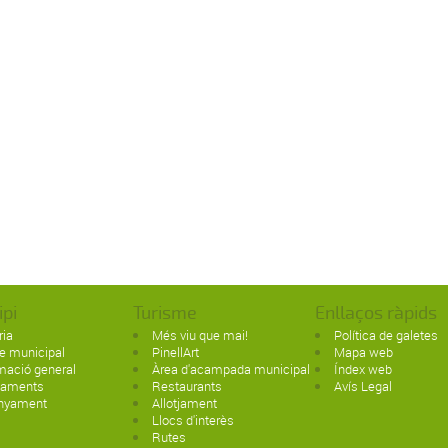
ipi
Turisme
Enllaços ràpids
ria
Més viu que mai!
Política de galetes
e municipal
PinellArt
Mapa web
mació general
Àrea d'acampada municipal
Índex web
paments
Restaurants
Avís Legal
nyament
Allotjament
Llocs d'interès
Rutes