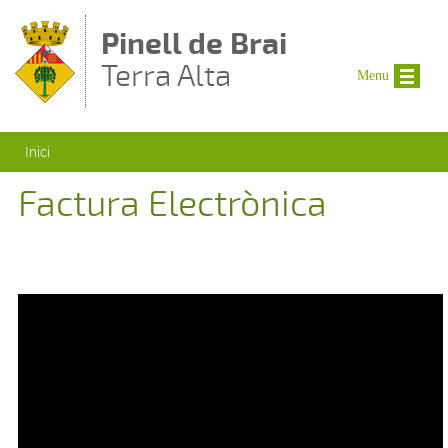
Vés al contingut
Pinell de Brai
Terra Alta
Menu
Esteu aquí
Inici
Factura Electrònica