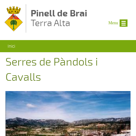
Vés al contingut
Pinell de Brai
Terra Alta
Menu
Esteu aquí
Inici
Serres de Pàndols i
Cavalls