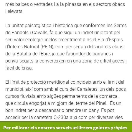
més baixes o ventades i a la pinassa en els sectors obacs
i elevats.
La unitat paisatgística i històrica que conformen les Serres
de Pàndols i Cavalls, fa que sigui un indret únic tant pel
seu valor ecològic, inclòs recentment dins el Pla d'Espais
d'Interès Natural (PEIN), com per ser un dels indrets claus
de la Batalla de l'Ebre, ja que l'abundor de barrancs i
penya-segats la converteixen en una zona de difícil accés i
fàcil defensa.
El límit de protecció meridional coincideix amb el límit del
municipi, així com amb el curs del Canaletes, un dels pocs
cursos fluvials amb aigües permanents de la comarca,
que circula engorjat a migjorn del terme del Pinell. És un
bon indret per a descansar o prendre un bany. Es pot
accedir per la carretera C-230a així com per diverses vies
del municipi, especialment, per la cuidada via verda de la
Per millorar els nostres serveis utilitzem galetes pròpies
Terra Alta