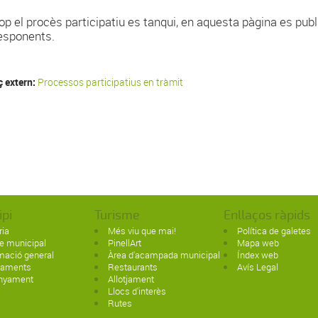
op el procès participatiu es tanqui, en aquesta pàgina es publ
esponents.
ç extern:
Processos participatius en tràmit
ipi
Turisme
Enllaços ràpids
ria
Més viu que mai!
Política de galetes
e municipal
PinellArt
Mapa web
mació general
Àrea d'acampada municipal
Índex web
paments
Restaurants
Avís Legal
nyament
Allotjament
Llocs d'interès
Rutes