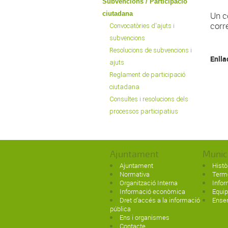
Subvencions / Participació
ciutadana
Un c
corr
Convocatòries d'ajuts i
subvencions
Resolucions de subvencions i
Enlla
ajuts
Reglament de participació
ciutadana
Consultes i resolucions dels
processos participatius
Ajuntament
Munic
Ajuntament
Histò
Normativa
Term
Organització Interna
Infor
Informació econòmica
Equi
Dret d'accés a la informació
Ense
pública
Ens i organismes
Contacte