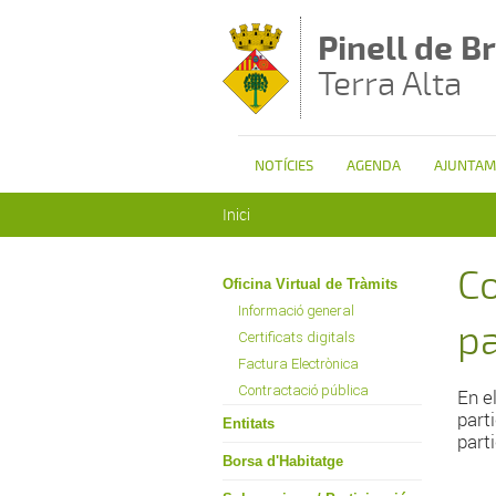
Vés al contingut
Pinell de Br
Terra Alta
NOTÍCIES
AGENDA
AJUNTAM
Esteu aquí
Inici
Co
Oficina Virtual de Tràmits
Informació general
pa
Certificats digitals
Factura Electrònica
Contractació pública
En e
part
Entitats
parti
Borsa d'Habitatge