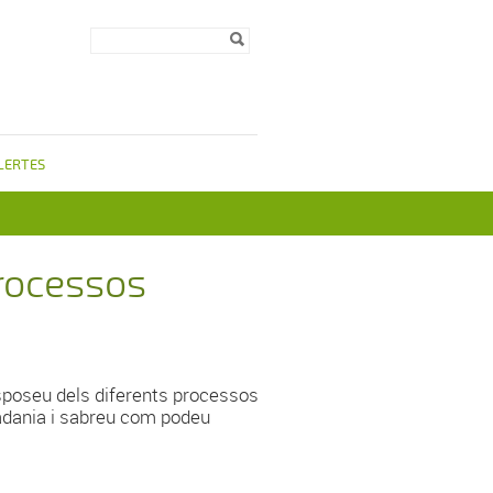
Formulari de
Cerca
cerca
LERTES
processos
isposeu dels diferents processos
utadania i sabreu com podeu