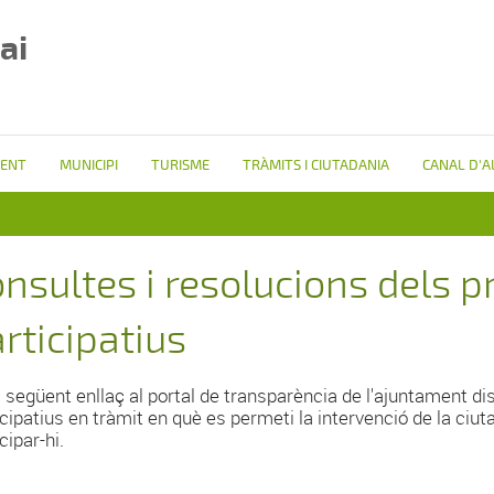
ai
ENT
MUNICIPI
TURISME
TRÀMITS I CIUTADANIA
CANAL D'A
nsultes i resolucions dels 
rticipatius
l següent enllaç al portal de transparència de l'ajuntament d
icipatius en tràmit en què es permeti la intervenció de la ci
cipar-hi.