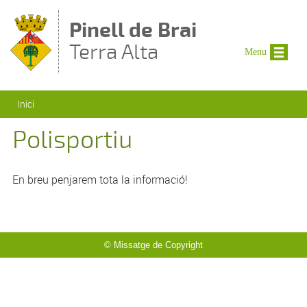
Vés al contingut
Pinell de Brai
Terra Alta
Menu
Esteu aquí
Inici
Polisportiu
En breu penjarem tota la informació!
© Missatge de Copyright