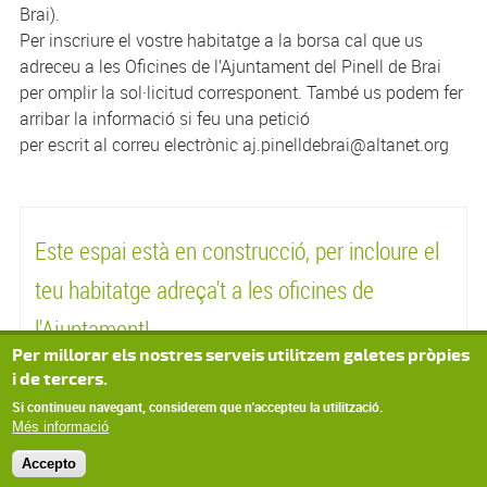
Brai).
Per inscriure el vostre habitatge a la borsa cal que us
adreceu a les Oficines de l’Ajuntament del Pinell de Brai
per omplir la sol·licitud corresponent. També us podem fer
arribar la informació si feu una petició
per escrit al correu electrònic aj.pinelldebrai@altanet.org
Este espai està en construcció, per incloure el
teu habitatge adreça't a les oficines de
l'Ajuntament!
Per millorar els nostres serveis utilitzem galetes pròpies
Adreça: Metres quadrats: Descripció: Habitacions: Lavabos:
i de tercers.
Garatge:
Si continueu navegant, considerem que n'accepteu la utilització.
Més informació
Accepto
© Missatge de Copyright