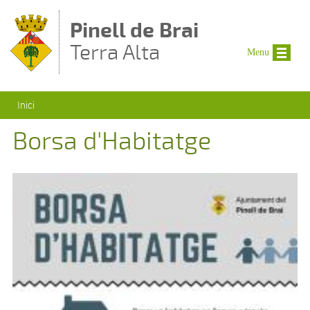
Vés al contingut
Pinell de Brai
Terra Alta
Menu
Esteu aquí
Inici
Borsa d'Habitatge