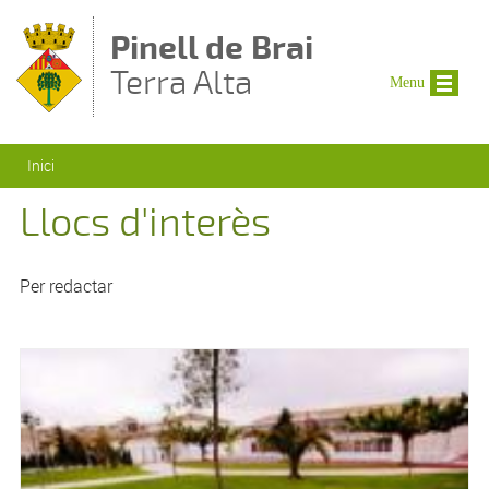
Vés al contingut
Pinell de Brai
Terra Alta
Menu
Esteu aquí
Inici
Llocs d'interès
Per redactar