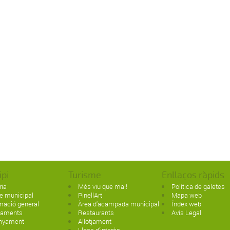
ipi
Turisme
Enllaços ràpids
ria
Més viu que mai!
Política de galetes
e municipal
PinellArt
Mapa web
mació general
Àrea d'acampada municipal
Índex web
paments
Restaurants
Avís Legal
nyament
Allotjament