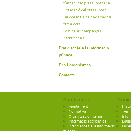
d'estabilitat pressupostària
Liquidació del pressupost
Període mitjà de pagament a
proveïdors
Cost de les campanyes
institucionals
Dret d'accés a la informació
pública
Ens i organismes
Contacte
Ajuntament
Munic
Ajuntament
Histò
Normativa
Term
Organització Interna
Infor
Informació econòmica
Equi
Dret d'accés a la informació
Ense