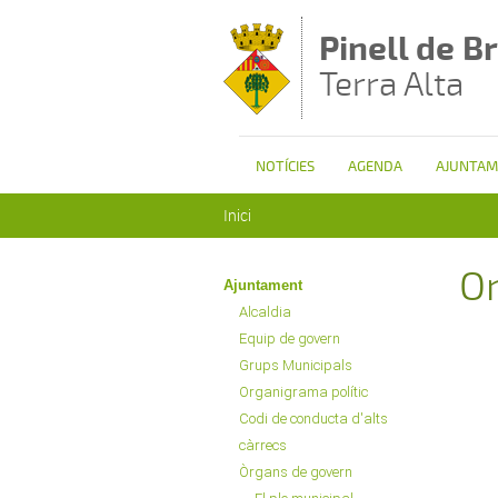
Vés al contingut
Pinell de Br
Terra Alta
NOTÍCIES
AGENDA
AJUNTAM
Esteu aquí
Inici
Or
Ajuntament
Alcaldia
Equip de govern
Grups Municipals
Organigrama polític
Codi de conducta d'alts
càrrecs
Òrgans de govern