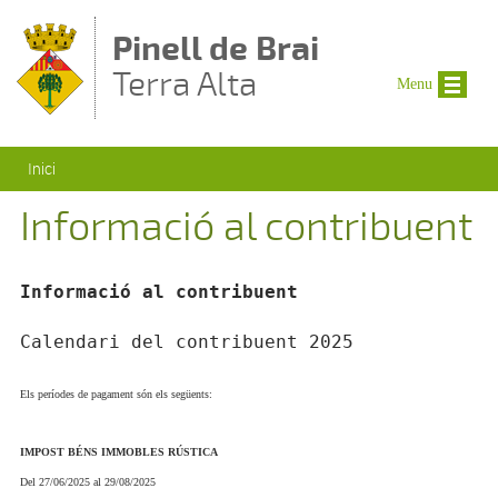
Vés al contingut
Pinell de Brai
Terra Alta
Menu
Esteu aquí
Inici
Informació al contribuent
Informació al contribuent
Calendari del contribuent 2025
Els períodes de pagament són els següents:
IMPOST BÉNS IMMOBLES RÚSTICA
Del 27/06/2025 al 29/08/2025