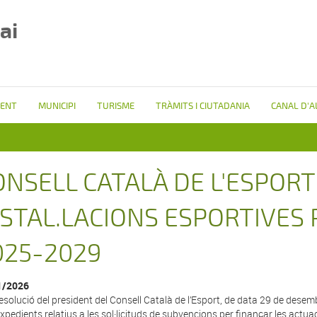
ai
ENT
MUNICIPI
TURISME
TRÀMITS I CIUTADANIA
CANAL D'A
ONSELL CATALÀ DE L'ESPORT
NSTAL.LACIONS ESPORTIVES
025-2029
1/2026
esolució del president del Consell Català de l’Esport, de data 29 de dese
expedients relatius a les sol·licituds de subvencions per finançar les actu