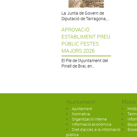
La Junta de Govern de
Diputació de Tarragona,...
APROVACIÓ
ESTABLIMENT PREU
PÚBLIC FESTES
MAJORS 2026
El Ple de l’Ajuntament del
Pinell de Brai, en...
Ajuntament
Munic
Ajuntament
Histò
Normativa
Term
Organització Interna
Infor
Informació econòmica
Equi
Dret d'accés a la informació
Ense
pública