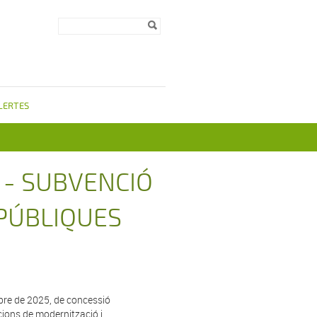
Formulari de
Cerca
cerca
LERTES
 - SUBVENCIÓ
 PÚBLIQUES
mbre de 2025, de concessió
acions de modernització i