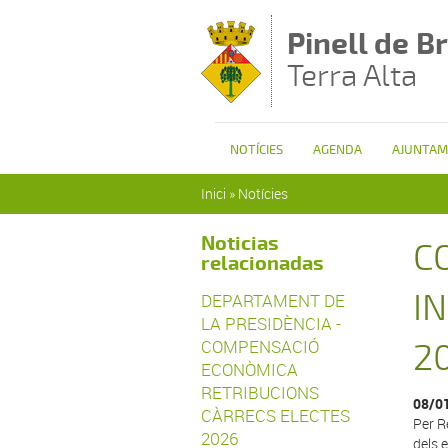
Vés al contingut
Pinell de Br
Terra Alta
NOTÍCIES
AGENDA
AJUNTAM
Esteu aquí
Inici
»
Notícies
Noticias
C
relacionadas
I
DEPARTAMENT DE
LA PRESIDÈNCIA -
COMPENSACIÓ
2
ECONÒMICA
RETRIBUCIONS
08/0
CÀRRECS ELECTES
Per R
2026
dels 