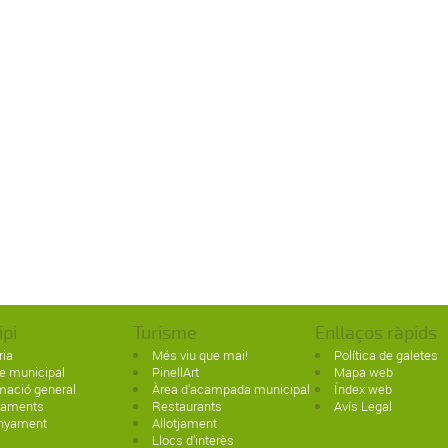
ipi
Turisme
Enllaços ràpids
ria
Més viu que mai!
Política de galetes
e municipal
PinellArt
Mapa web
mació general
Àrea d'acampada municipal
Índex web
paments
Restaurants
Avís Legal
nyament
Allotjament
Llocs d'interès