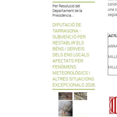
condi
Per Resolució del
una s
Departament de la
següe
Presidència...
DIPUTACIÓ DE
TARRAGONA -
ACTU
SUBVENCIÓ PER
RESTABLIR ELS
ARRA
BÉNS I SERVEIS
DELS ENS LOCALS
MILL
AFECTATS PER
FENÒMENS
MILL
METEOROLÒGICS I
ALTRES SITUACIONS
EXCEPCIONALS 2026