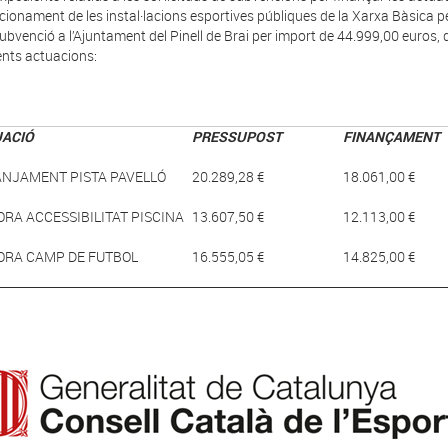
cionament de les instal·lacions esportives públiques de la Xarxa Bàsica p
ubvenció a l’Ajuntament del Pinell de Brai per import de 44.999,00 euros,
nts actuacions:
ACIÓ
PRESSUPOST
FINANÇAMENT
NJAMENT PISTA PAVELLÓ
20.289,28 €
18.061,00 €
ORA ACCESSIBILITAT PISCINA
13.607,50 €
12.113,00 €
ORA CAMP DE FUTBOL
16.555,05 €
14.825,00 €