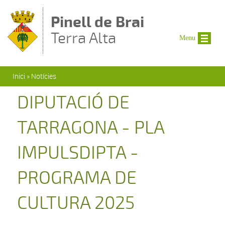
Vés al contingut
Pinell de Brai
Terra Alta
Menu
Esteu aquí
Inici
»
Notícies
DIPUTACIÓ DE
TARRAGONA - PLA
IMPULSDIPTA -
PROGRAMA DE
CULTURA 2025