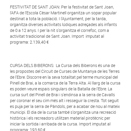
FESTIVITAT DE SANT JOAN: Per la festivitat de Sant Joan,
l'AFA de l'Escola Cèsar Martinell organitza un sopar popular
destinat a tota la població. I l'Ajuntament, per la tarda,
organitza diverses activitats lúdiques adreçades als infants
de 0 a 12 anys. I per la nit s'organitza el correfoc, com a
activitat tradicional de Sant Joan. Import imputat al
programa: 2.139,40 €
CURSA DELS BIBERONS: La Cursa dels Biberons és una de
les propostes del Circuit de Curses de Muntanya de les Terres
de l'Ebre. Discorre en la seva totalitat pel terme municipal del
Pinell de Brai, a la comarca de la Terra Alta. Al llarg de la cursa
es poden veure espais singulars de la Batalla de l'Ebre. La
cursa surt del Pinell de Brai i s'endinsa a la serra de Cavalls
per coronar el seu cim més alt i resseguir la cresta. Tot seguit
es puja per la serra de Pàndols, per a acabar de nou al mateix
municipi. El dia de la cursa també s'organitza una recreació
històrica i els recreadors utilitzen material pirotècnic per
iniciar la sortida i arribada de la cursa. Import imputat al
programa: 193,60 €