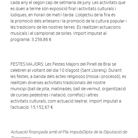
cada any el segon cap de setmana de juny. Les activitats que
es duen a terme són exposició firal i activitats culturals i
lúdiques, en horari de matí i tarda. L'objectiu de la fira és
la promoció dels artesans i la promoció de la cultura popular i
les tradicions de les nostres terres. Es realitzen actuacions
musicals i el campionat de birles. Import imputat al
programa: 3.259,86 €
FESTES MAJORS: Les Festes Majors del Pinell de Brai se
celebren al voltant del dia 10 d'agost (Sant Llorenç). Durant
les festes, a banda dels actes religiosos (missa i processó), es
realitzen diverses activitats tradicionals del nostre
municipi (ball de jota, matinades, ball de vermut, organització
de curses pedestres i natació, correfoc) i altres
activitats culturals, com actuació teatral. Import imputat a
l'actuació: 15.152,67 €
Actuació finançada amb el Pla ImpulsDipta de la Diputació de
Tarragona.