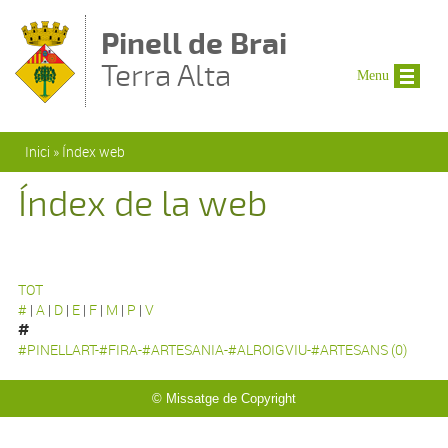
Vés al contingut
Pinell de Brai
Terra Alta
Menu
Esteu aquí
Inici
»
Índex web
Índex de la web
TOT
#
|
A
|
D
|
E
|
F
|
M
|
P
|
V
#
#PINELLART-#FIRA-#ARTESANIA-#ALROIGVIU-#ARTESANS (0)
© Missatge de Copyright